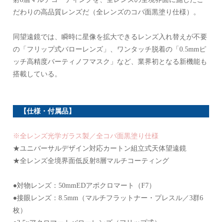
だわりの高品質レンズだ（全レンズのコバ面黒塗り仕様）。
同望遠鏡では、瞬時に星像を拡大できるレンズ入れ替えが不要
の「フリップ式バローレンズ」、ワンタッチ脱着の「0.5mmピ
ッチ高精度バーティノフマスク」など、業界初となる新機能も
搭載している。
【仕様・付属品】
※全レンズ光学ガラス製／全コバ面黒塗り仕様
★ユニバーサルデザイン対応カートン組立式天体望遠鏡
★全レンズ全境界面低反射8層マルチコーティング
●対物レンズ：50mmEDアポクロマート（F7）
●接眼レンズ：8.5mm（マルチフラットナー・プレスル／3群6
枚）