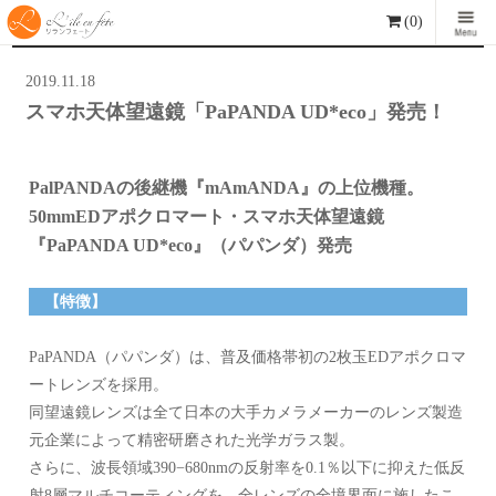
(0)
2019.11.18
スマホ天体望遠鏡「PaPANDA UD*eco」発売！
PalPANDAの後継機『mAmANDA』の上位機種。
50mmEDアポクロマート・スマホ天体望遠鏡
『PaPANDA UD*eco』（パパンダ）発売
【特徴】
PaPANDA（パパンダ）は、普及価格帯初の2枚玉EDアポクロマ
ートレンズを採用。
同望遠鏡レンズは全て日本の大手カメラメーカーのレンズ製造
元企業によって精密研磨された光学ガラス製。
さらに、波長領域390−680nmの反射率を0.1％以下に抑えた低反
射8層マルチコーティングを、全レンズの全境界面に施したこ