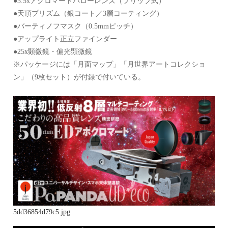
●3.5xアクロマートバローレンズ（フリップ式）
●天頂プリズム（銀コート／3層コーティング）
●バーティノフマスク（0.5mmピッチ）
●アップライト正立ファインダー
●25x顕微鏡・偏光顕微鏡
※パッケージには「月面マップ」「月世界アートコレクショ
ン」（9枚セット）が付録で付いている。
5dd36854d79c5.jpg